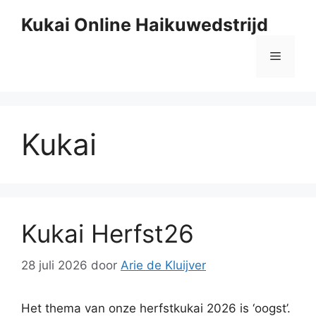
Ga
Kukai Online Haikuwedstrijd
naar
de
Menu
inhoud
Kukai
Kukai Herfst26
28 juli 2026
door
Arie de Kluijver
Het thema van onze herfstkukai 2026 is ‘oogst’.