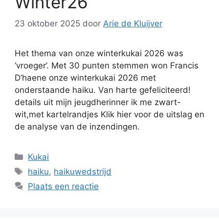
Winter26
23 oktober 2025
door
Arie de Kluijver
Het thema van onze winterkukai 2026 was
‘vroeger’. Met 30 punten stemmen won Francis
D’haene onze winterkukai 2026 met
onderstaande haiku. Van harte gefeliciteerd!
details uit mijn jeugdherinner ik me zwart-
wit,met kartelrandjes Klik hier voor de uitslag en
de analyse van de inzendingen.
Categorieën
Kukai
Tags
haiku
,
haikuwedstrijd
Plaats een reactie