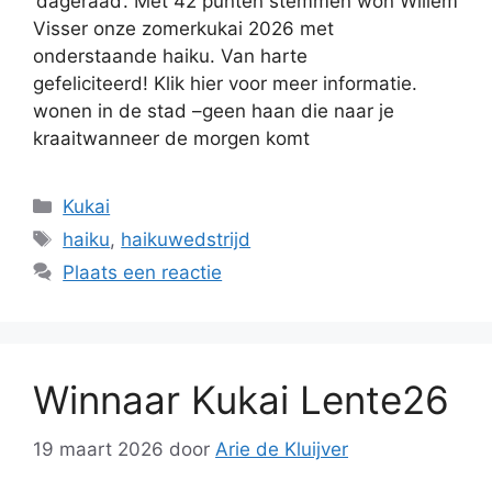
‘dageraad’. Met 42 punten stemmen won Willem
Visser onze zomerkukai 2026 met
onderstaande haiku. Van harte
gefeliciteerd! Klik hier voor meer informatie.
wonen in de stad –geen haan die naar je
kraaitwanneer de morgen komt
Categorieën
Kukai
Tags
haiku
,
haikuwedstrijd
Plaats een reactie
Winnaar Kukai Lente26
19 maart 2026
door
Arie de Kluijver