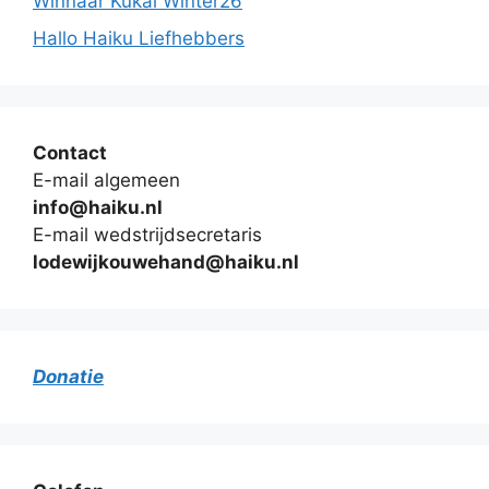
Winnaar Kukai Winter26
Hallo Haiku Liefhebbers
Contact
E-mail algemeen
info@haiku.nl
E-mail wedstrijdsecretaris
lodewijkouwehand@haiku.nl
Donatie