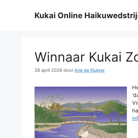
Ga
naar
Kukai Online Haikuwedstri
de
inhoud
Winnaar Kukai 
28 april 2026
door
Arie de Kluijver
He
‘d
Vi
ha
in