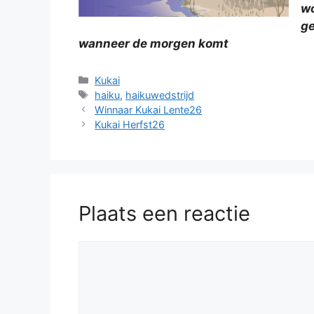
wo
ge
wanneer de morgen komt
Categorieën
Kukai
Tags
haiku
,
haikuwedstrijd
Winnaar Kukai Lente26
Kukai Herfst26
Plaats een reactie
Reactie